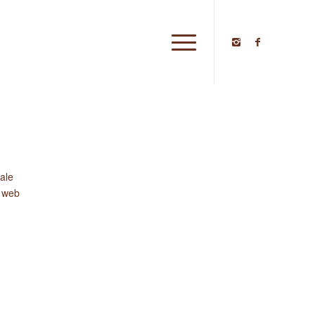
ARTICOLI RECENTI
ELZI – CATALOGO
ELZI – FINALISTI PANETTONE DAY
iale
o web
ELZI – RIVENDITORI PARTNER PANETTONE
ARTIGIANALE
ELZI – MEDAGLIA DI BRONZO – MIGLIOR
COLOMBA D’ITALIA 2023
ELZI – COLOMBE ARTIGIANALI