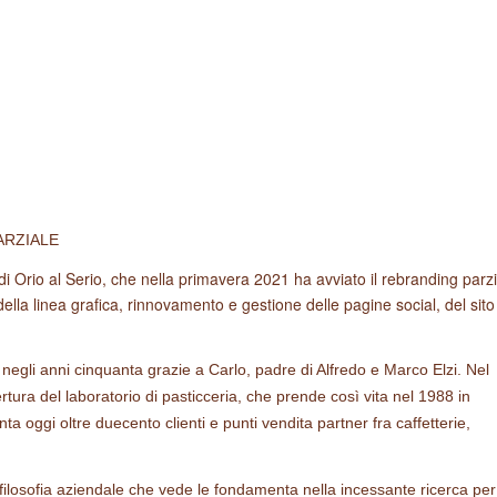
ARZIALE
e di Orio al Serio, che nella primavera 2021 ha avviato il rebranding parz
ella linea grafica, rinnovamento e gestione delle pagine social, del sit
 negli anni cinquanta grazie a Carlo, padre di Alfredo e Marco Elzi. Nel
apertura del laboratorio di pasticceria, che prende così vita nel 1988 in
nta oggi oltre duecento clienti e punti vendita partner fra caffetterie,
 filosofia aziendale che vede le fondamenta nella incessante ricerca per