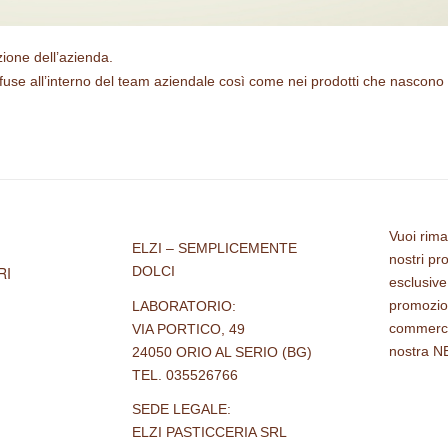
zione dell’azienda.
iffuse all’interno del team aziendale così come nei prodotti che nascono
Vuoi rima
ELZI – SEMPLICEMENTE
nostri pro
DOLCI
RI
esclusive
promozion
LABORATORIO:
commercial
VIA PORTICO, 49
nostra
N
24050 ORIO AL SERIO (BG)
TEL. 035526766
SEDE LEGALE:
ELZI PASTICCERIA SRL